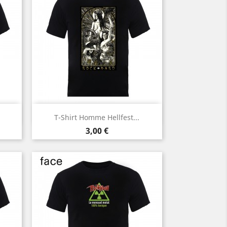
Aperçu rapide

T-Shirt Homme Hellfest...
Noir
Prix
3,00 €