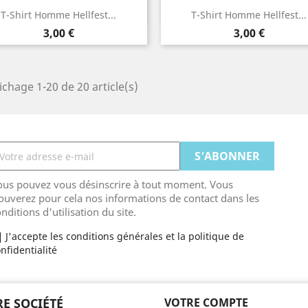
Aperçu rapide
Aperçu rapide


T-Shirt Homme Hellfest...
T-Shirt Homme Hellfest...
Kaki
Noir
Prix
Prix
3,00 €
3,00 €
ichage 1-20 de 20 article(s)
ous pouvez vous désinscrire à tout moment. Vous
ouverez pour cela nos informations de contact dans les
nditions d'utilisation du site.
J'accepte les conditions générales et la politique de
nfidentialité
E SOCIÉTÉ
VOTRE COMPTE