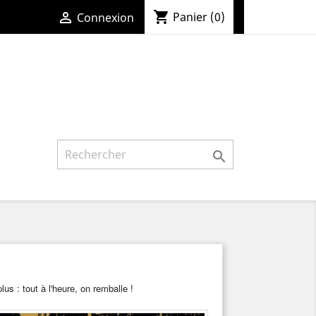
shopping_cart

Panier
(0)
Connexion

lus : tout à l'heure, on remballe !