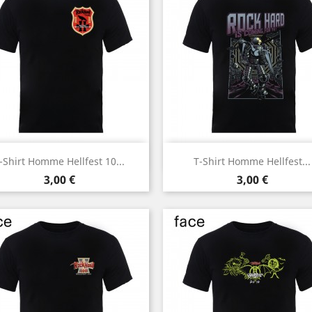
Aperçu rapide
Aperçu rapide


-Shirt Homme Hellfest 10...
T-Shirt Homme Hellfest...
Noir
Noir
Prix
Prix
3,00 €
3,00 €