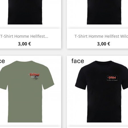
Aperçu rapide
Aperçu rapide


T-Shirt Homme Hellfest...
T-Shirt Homme Hellfest Wild
Noir
Noir
Prix
Prix
3,00 €
3,00 €