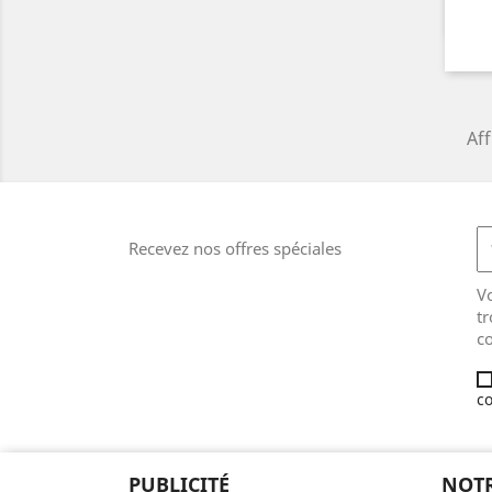
Aff
Recevez nos offres spéciales
V
tr
co
co
PUBLICITÉ
NOTR