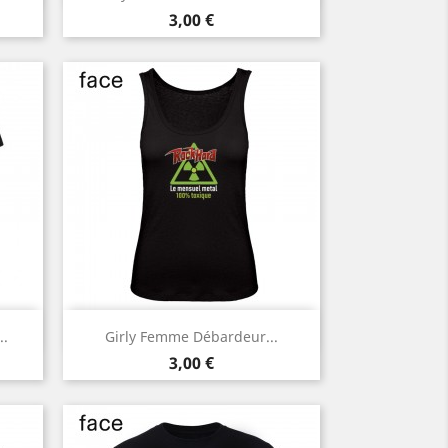
Noir
Prix
3,00 €
Aperçu rapide

..
Girly Femme Débardeur...
Noir
Prix
3,00 €