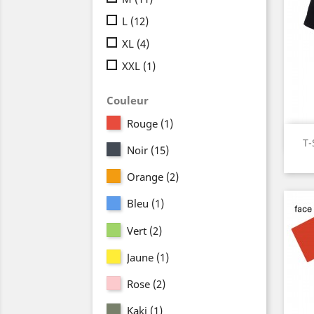
L
(12)
XL
(4)
XXL
(1)
Couleur
Rouge
(1)
T-
Noir
(15)
Orange
(2)
Bleu
(1)
Vert
(2)
Jaune
(1)
Rose
(2)
Kaki
(1)