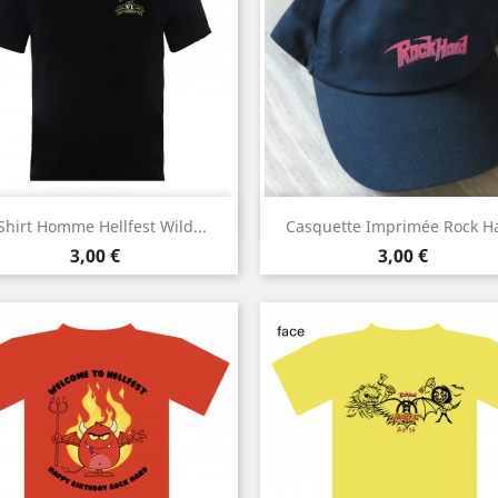
Aperçu rapide
Aperçu rapide


Shirt Homme Hellfest Wild...
Casquette Imprimée Rock H
Noir
Prix
Prix
3,00 €
3,00 €