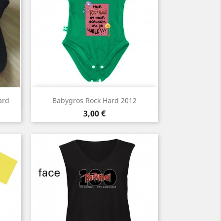
Aperçu rapide

ard
Babygros Rock Hard 2012
Bleu
Vert
Prix
3,00 €