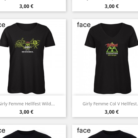
Noir
Noir
Prix
Prix
3,00 €
3,00 €
Aperçu rapide
Aperçu rapide


irly Femme Hellfest Wild...
Girly Femme Col V Hellfest.
Noir
Noir
Prix
Prix
3,00 €
3,00 €