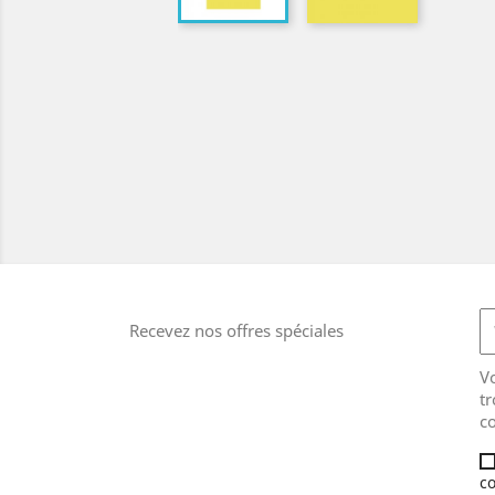
Recevez nos offres spéciales
V
tr
co
co