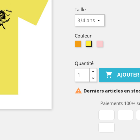
Taille
Couleur
Orange
Rose
Jaune
Quantité

AJOUTER

Derniers articles en sto
Paiements 100% sé