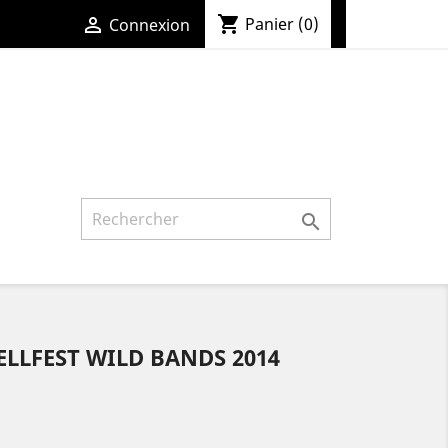
shopping_cart

Panier
(0)
Connexion

ELLFEST WILD BANDS 2014