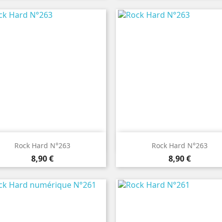


Aperçu rapide
Aperçu rapide
Rock Hard N°263
Rock Hard N°263
Prix
Prix
8,90 €
8,90 €