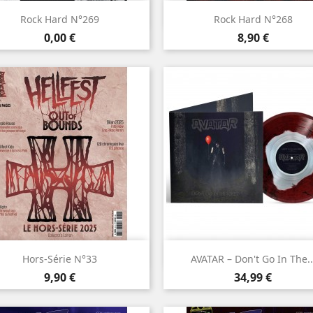


Aperçu rapide
Aperçu rapide
Rock Hard N°269
Rock Hard N°268
Prix
Prix
0,00 €
8,90 €


Aperçu rapide
Aperçu rapide
Hors-Série N°33
AVATAR – Don't Go In The..
Prix
Prix
9,90 €
34,99 €