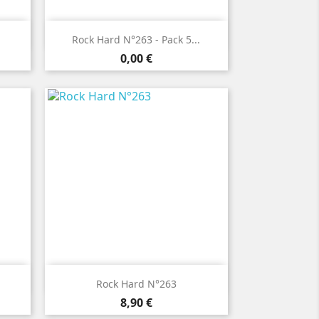

Aperçu rapide
Rock Hard N°263 - Pack 5...
Prix
0,00 €

Aperçu rapide
Rock Hard N°263
Prix
8,90 €