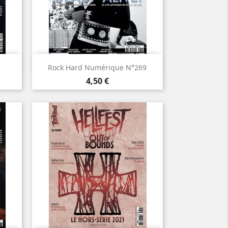

Aperçu rapide
Rock Hard Numérique N°269
Prix
4,50 €