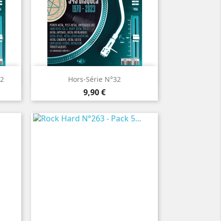

Aperçu rapide
32
Hors-Série N°32
Prix
9,90 €