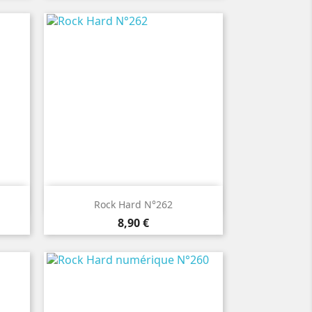

Aperçu rapide
Rock Hard N°262
Prix
8,90 €