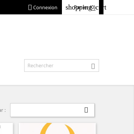
shopping_cart

Panier
(0)
Connexion


r :