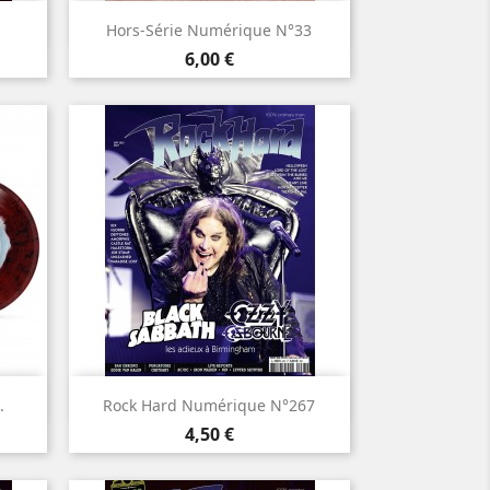

Aperçu rapide
Hors-Série Numérique N°33
Prix
6,00 €

Aperçu rapide
.
Rock Hard Numérique N°267
Prix
4,50 €