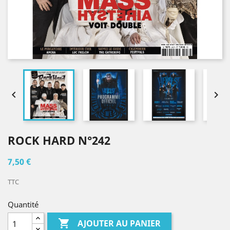


ROCK HARD N°242
7,50 €
TTC
Quantité

AJOUTER AU PANIER