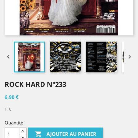


ROCK HARD N°233
6,90 €
TTC
Quantité

AJOUTER AU PANIER