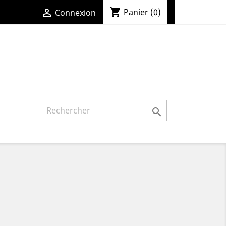
shopping_cart

Panier
(0)
Connexion
