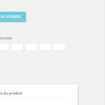
 AU PANIER
curisés
ls du produit