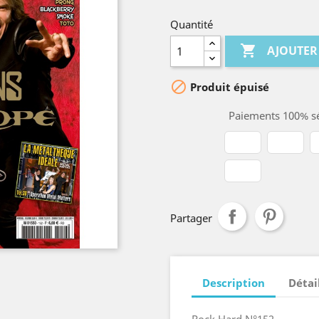
Quantité

AJOUTER

Produit épuisé
Paiements 100% sé
Partager
Description
Détai
Rock Hard N°152