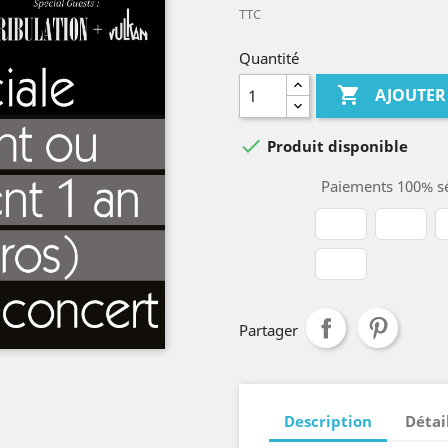
TTC
Quantité

AJOUTER

Produit disponible
Paiements 100% sé
Partager
Description
Détai