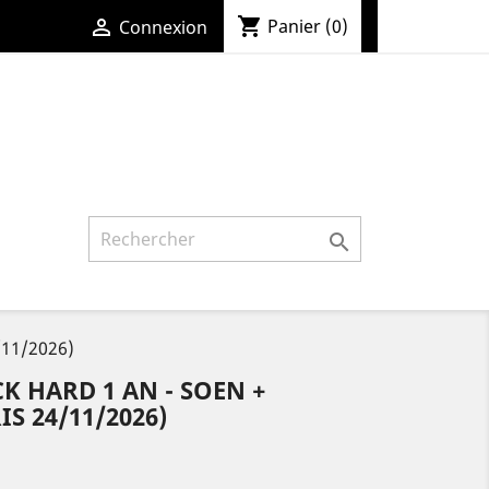
shopping_cart

Panier
(0)
Connexion

/11/2026)
 HARD 1 AN - SOEN +
S 24/11/2026)