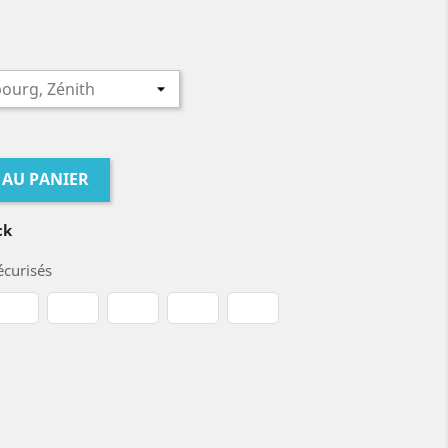
 AU PANIER
ck
curisés