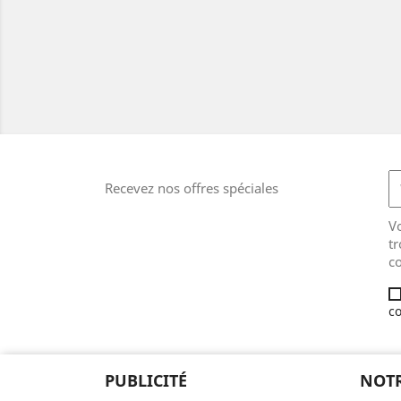
Recevez nos offres spéciales
V
tr
co
co
PUBLICITÉ
NOTR