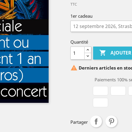
TTC
1er cadeau
Quantité

AJOUTER

Derniers articles en sto
Paiements 100% sé
Partager