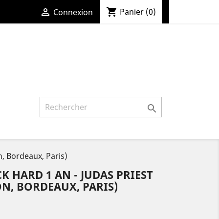
shopping_cart

Panier
(0)
Connexion

, Bordeaux, Paris)
HARD 1 AN - JUDAS PRIEST
N, BORDEAUX, PARIS)