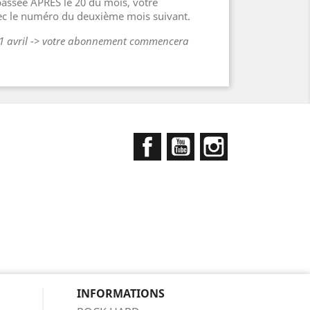
ssée APRÈS le 20 du mois, votre
c le numéro du deuxième mois suivant.
21 avril -> votre abonnement commencera
Facebook
YouTube
Instagram
INFORMATIONS