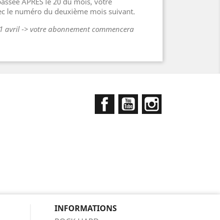
ssée APRÈS le 20 du mois, votre
c le numéro du deuxième mois suivant.
21 avril -> votre abonnement commencera
Facebook
YouTube
Instagram
INFORMATIONS