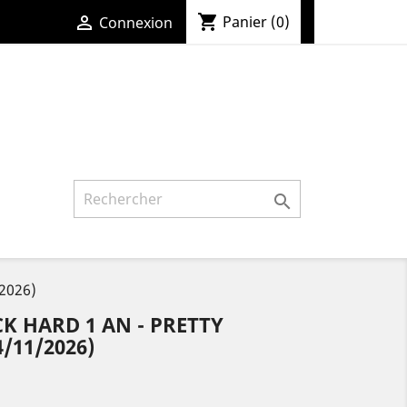
shopping_cart

Panier
(0)
Connexion

2026)
 HARD 1 AN - PRETTY
4/11/2026)