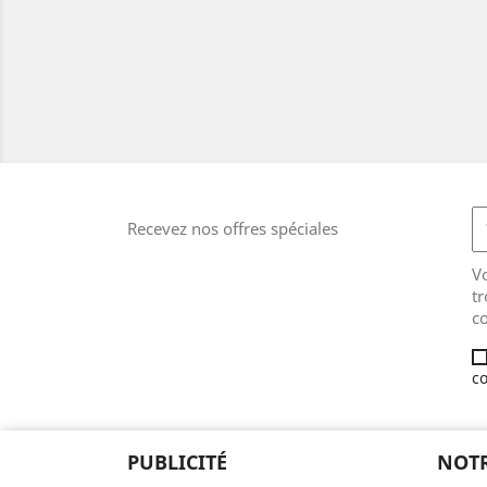
Recevez nos offres spéciales
V
tr
co
co
PUBLICITÉ
NOTR