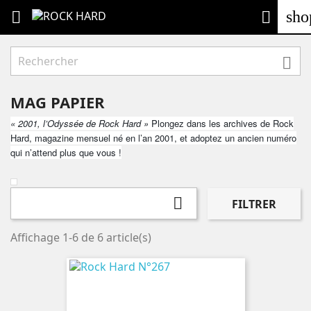
sho



MAG PAPIER
« 2001, l’Odyssée de Rock Hard »
Plongez dans les archives de Rock
Hard, magazine mensuel né en l’an 2001, et adoptez un ancien numéro
qui n’attend plus que vous !

FILTRER
Affichage 1-6 de 6 article(s)