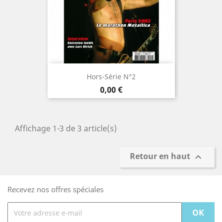
Hors-Série N°2
Prix
0,00 €
Affichage 1-3 de 3 article(s)
Retour en haut

Recevez nos offres spéciales